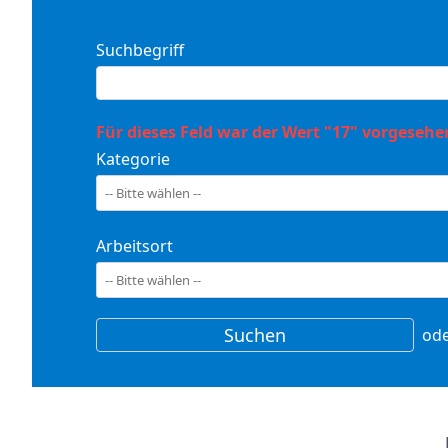
Suchbegriff
Für dieses Feld war der Wert "17" vorgesehen
Kategorie
Arbeitsort
od