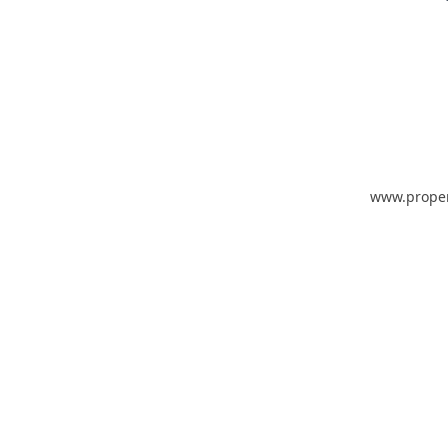
www.prope
-- Bitte wählen --